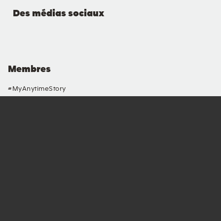
Des médias sociaux
Membres
#MyAnytimeStory
Blog
FAQ
Contactez-Nous
Clubs
Trouver Votre Club
Entraînements
Devenez Franchisé