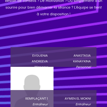
Besoin de conseils ? De motivation ? Ou simplement d’un
sourire pour bien démarrer la séance ? L’équipe se tient
à votre disposition !
EVGUENIA
ANASTASIA
ANDREEVA
KANAYKINA
Manager
Personnel
REMPLAÇANT 1
AYMEN EL MOKNI
Entraîneur
Entraîneur