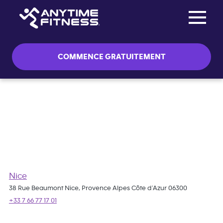
Toggle na
Passer la navigation
COMMENCE GRATUITEMENT
Envoyez-nous un courriel
Nice
38 Rue Beaumont Nice, Provence Alpes Côte d’Azur 06300
+33 7 66 77 17 01