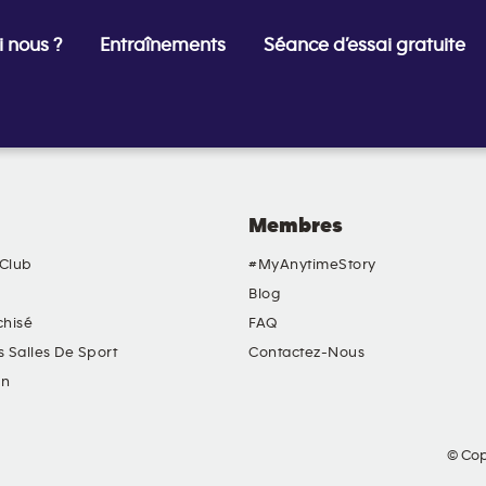
 nous ?
Entraînements
Séance d’essai gratuite
Membres
 Club
#MyAnytimeStory
Blog
chisé
FAQ
s Salles De Sport
Contactez-Nous
in
© Cop