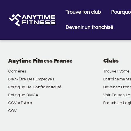
Trouve ton club
Pourquoi
Devenir un franchisé
Passer la navigation
Anytime Fitness France
Clubs
Carrières
Trouver Votre
Bien-Être Des Employés
Entraînements
Politique De Confidentialité
Devenez Fran
Politique DMCA
Voir Toutes Le
CGV AF App
Franchise Log
CGV