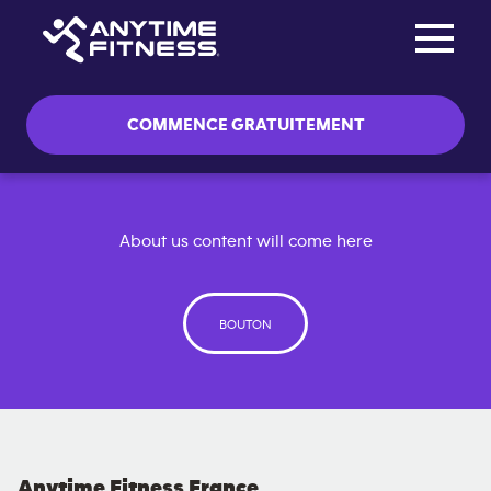
Toggle na
Passer la navigation
COMMENCE GRATUITEMENT
About us content will come here
BOUTON
Anytime Fitness France