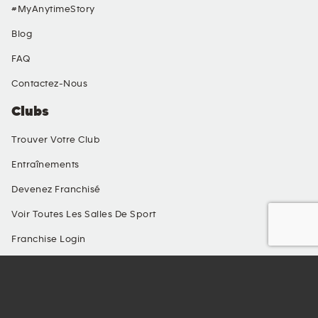
#MyAnytimeStory
Blog
FAQ
Contactez-Nous
Clubs
Trouver Votre Club
Entraînements
Devenez Franchisé
Voir Toutes Les Salles De Sport
Franchise Login
© Copyright Anytime Fitness France 2026 . Tous les droits sont
réservés