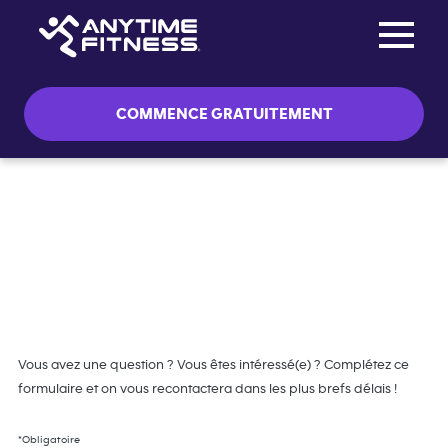
Toggle na
Passer la navigation
COMMENCE GRATUITEMENT
Lancez-vous avec Anytime
Fitness
Vous avez une question ? Vous êtes intéressé(e) ? Complétez ce
formulaire et on vous recontactera dans les plus brefs délais !
*Obligatoire